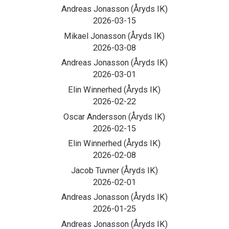
Andreas Jonasson (Åryds IK)
2026-03-15
Mikael Jonasson (Åryds IK)
2026-03-08
Andreas Jonasson (Åryds IK)
2026-03-01
Elin Winnerhed (Åryds IK)
2026-02-22
Oscar Andersson (Åryds IK)
2026-02-15
Elin Winnerhed (Åryds IK)
2026-02-08
Jacob Tuvner (Åryds IK)
2026-02-01
Andreas Jonasson (Åryds IK)
2026-01-25
Andreas Jonasson (Åryds IK)