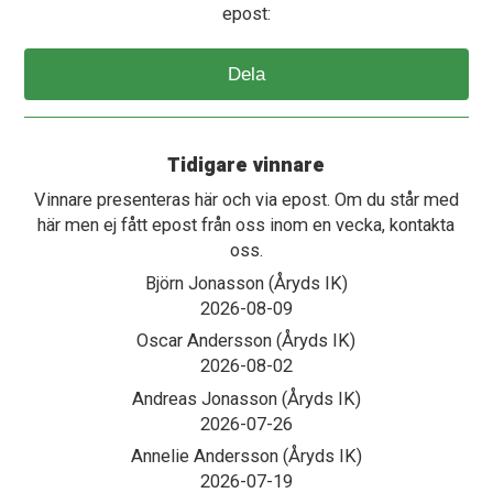
epost:
Dela
Tidigare vinnare
Vinnare presenteras här och via epost. Om du står med
här men ej fått epost från oss inom en vecka, kontakta
oss.
Björn Jonasson (Åryds IK)
2026-08-09
Oscar Andersson (Åryds IK)
2026-08-02
Andreas Jonasson (Åryds IK)
2026-07-26
Annelie Andersson (Åryds IK)
2026-07-19