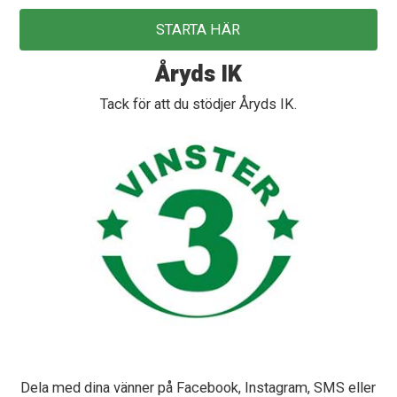
STARTA HÄR
Åryds IK
Tack för att du stödjer Åryds IK.
Dela med dina vänner på Facebook, Instagram, SMS eller